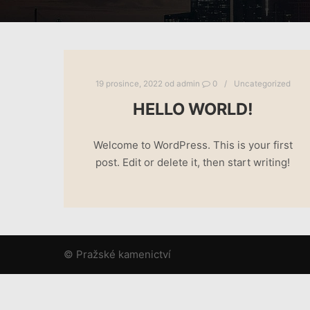
19 prosince, 2022
od
admin
0
Uncategorized
HELLO WORLD!
Welcome to WordPress. This is your first
post. Edit or delete it, then start writing!
© Pražské kamenictví